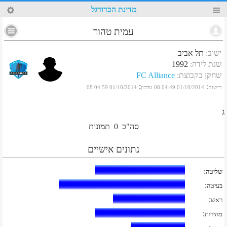
28
מדינת הכדורגל
עמית טהור
ישוב
:
תל אביב
שנת לידה
:
1992
שחקן בקבוצת
:
FC Alliance
:
:
רישום
01/10/2014 08:04:49
עדכון
01/10/2014 08:04:59
ג
סה"כ
0
תמונות
נתונים אישיים
:
שליטה
:
בעיטה
:
ראש
:
מהירות