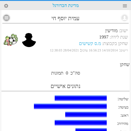
73
מדינת הכדורגל
עמית יוסף חי
ישוב
:
מודיעין
שנת לידה
:
1997
שחקן בקבוצת
:
מ.ס קשישים
:
:
רישום
14/10/2014 16:56:23
עדכון
28/04/2021 12:38:03
שחקן
סה"כ
0
תמונות
נתונים אישיים
:
שליטה
:
בעיטה
:
ראש
:
מהירות