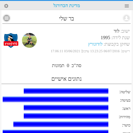
51
מדינת הכדורגל
בר שלי
ישוב
:
לוד
שנת לידה
:
1995
שחקן בקבוצת
:
לודוגורץ
:
:
רישום
06/07/2016 13:23:25
עדכון
03/06/2021 17:06:11
סה"כ
0
תמונות
נתונים אישיים
:
שליטה
:
בעיטה
:
ראש
:
מהירות
:
כושר