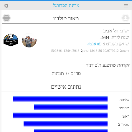
34
מדינת הכדורגל
מאור טולדנו
ישוב
:
תל אביב
שנת לידה
:
1984
שחקן בקבוצת
:
עוואנטה
:
:
רישום
09/07/2012 18:13:56
עדכון
12/04/2013 15:08:01
הקרחת שתשגע ת'טורניר
סה"כ
0
תמונות
נתונים אישיים
:
שליטה
:
בעיטה
:
ראש
:
מהירות