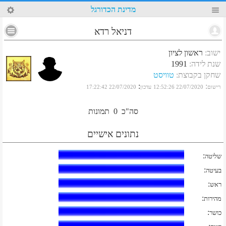
63
מדינת הכדורגל
דניאל רדא
ישוב
:
ראשון לציון
שנת לידה
:
1991
שחקן בקבוצת
:
טוויסט
:
:
רישום
22/07/2020 12:52:26
עדכון
22/07/2020 17:22:42
סה"כ
0
תמונות
נתונים אישיים
:
שליטה
:
בעיטה
:
ראש
:
מהירות
:
כושר