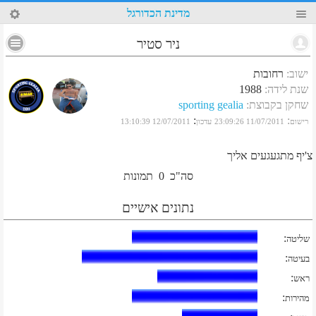
80
מדינת הכדורגל
ניר סטיר
ישוב
:
רחובות
שנת לידה
:
1988
שחקן בקבוצת
:
sporting gealia
:
:
רישום
11/07/2011 23:09:26
עדכון
12/07/2011 13:10:39
צ'יף מתגעגעים אליך
סה"כ
0
תמונות
נתונים אישיים
:
שליטה
:
בעיטה
:
ראש
:
מהירות