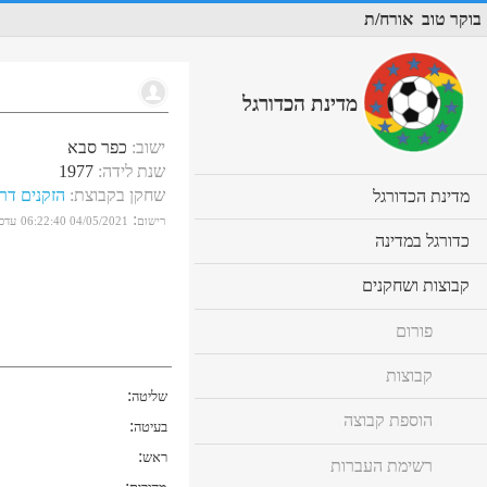
בוקר טוב
אורח/ת
מדינת הכדורגל
ישוב
:
כפר סבא
שנת לידה
:
1977
שחקן בקבוצת
:
הזקנים דר
cl
מדינת הכדורגל
to
:
רישום
04/05/2021 06:22:40
עדכו
ex
cl
כדורגל במדינה
co
to
ex
cl
קבוצות ושחקנים
co
to
ex
פורום
co
קבוצות
:
שליטה
הוספת קבוצה
:
בעיטה
:
ראש
רשימת העברות
: