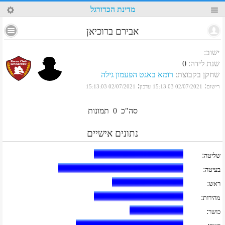
76
מדינת הכדורגל
אבירם ברוכיאן
ישוב
:
שנת לידה
:
0
שחקן בקבוצת
:
רומא באגט הפעמון גילה
:
:
רישום
02/07/2021 15:13:03
עדכון
02/07/2021 15:13:03
סה"כ
0
תמונות
נתונים אישיים
:
שליטה
:
בעיטה
:
ראש
:
מהירות
:
כושר