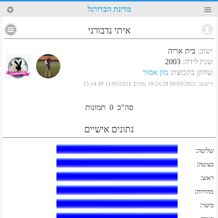
16
מדינת הכדורגל
איתי נדבורני
ישוב
:
בית אריה
שנת לידה
:
2003
שחקן בקבוצת
:
מון אמור
:
:
רישום
09/03/2021 18:24:28
עדכון
11/05/2021 15:14:49
סה"כ
0
תמונות
נתונים אישיים
:
שליטה
:
בעיטה
:
ראש
:
מהירות
:
כושר