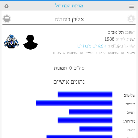
65
מדינת הכדורגל
אלירן בוהדנה
ישוב
:
תל אביב
שנת לידה
:
1986
שחקן בקבוצת
:
הנמרים מבת ים
:
:
רישום
18/09/2018 07:12:53
עדכון
19/09/2018 16:35:37
סה"כ
0
תמונות
נתונים אישיים
:
שליטה
:
בעיטה
:
ראש
:
מהירות
:
כושר