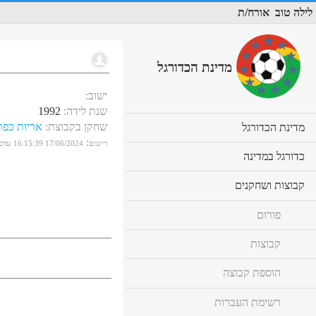
לילה טוב
אורח/ת
מדינת הכדורגל
ישוב
:
שנת לידה
:
1992
שחקן בקבוצת
:
אריות כפר
cl
מדינת הכדורגל
to
:
רישום
17/06/2024 16:15:39
עדכו
ex
cl
כדורגל במדינה
co
to
ex
cl
קבוצות ושחקנים
co
to
ex
פורום
co
קבוצות
הוספת קבוצה
רשימת העברות