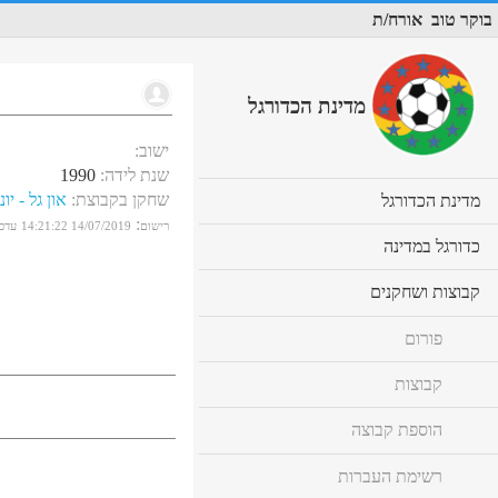
בוקר טוב
אורח/ת
מדינת הכדורגל
ישוב
:
שנת לידה
:
1990
שחקן בקבוצת
:
און גל - יו
cl
מדינת הכדורגל
to
:
רישום
14/07/2019 14:21:22
עדכו
ex
cl
כדורגל במדינה
co
to
ex
cl
קבוצות ושחקנים
co
to
ex
פורום
co
קבוצות
הוספת קבוצה
רשימת העברות