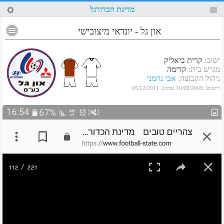
70
מדינת הכדורגל
און גל - יונדאי מיצובישי
ישוב
:
קרית ביאליק
מגרש בית
:
קדימה
ניהול הקבוצה
:
אבי נחמני
:
:
רישום
10/09/2009
עדכון
05/12/2011