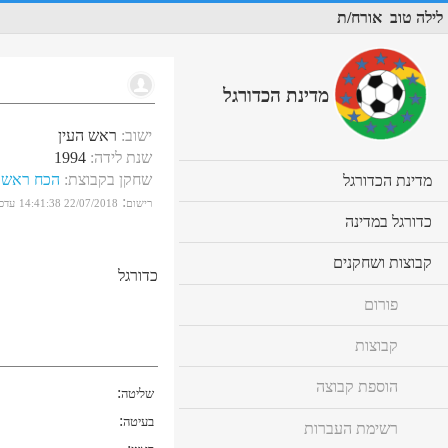
לילה טוב
אורח/ת
מדינת הכדורגל
ישוב
:
ראש העין
שנת לידה
:
1994
שחקן בקבוצת
:
הכח ראש ה
cl
מדינת הכדורגל
to
:
רישום
22/07/2018 14:41:38
עדכו
ex
cl
כדורגל במדינה
co
to
ex
cl
קבוצות ושחקנים
co
כדורגל
to
ex
פורום
co
קבוצות
הוספת קבוצה
:
שליטה
:
בעיטה
רשימת העברות