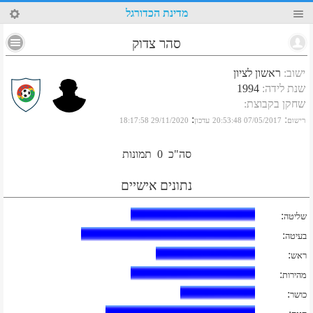
79
מדינת הכדורגל
סהר צדוק
ישוב
:
ראשון לציון
שנת לידה
:
1994
שחקן בקבוצת
:
:
:
רישום
07/05/2017 20:53:48
עדכון
29/11/2020 18:17:58
סה"כ
0
תמונות
נתונים אישיים
:
שליטה
:
בעיטה
:
ראש
:
מהירות
:
כושר