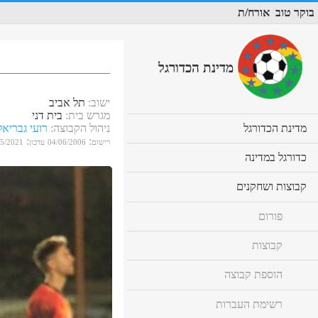
בוקר טוב
אורח/ת
מדינת הכדורגל
ישוב
:
תל אביב
מגרש בית
:
בית דני
cl
מדינת הכדורגל
ניהול הקבוצה
:
רועי גבריאל
to
:
:
רישום
04/06/2006
עדכון
05/2021
ex
cl
כדורגל במדינה
co
to
ex
cl
קבוצות ושחקנים
co
to
ex
פורום
co
קבוצות
הוספת קבוצה
רשימת העברות