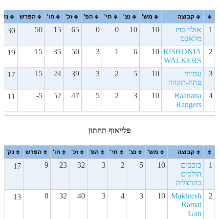
מחזור 3 - השערים
מחזור 2 - השערים
מחזור 1 - השערים
קבוצה
מש'
נצ'
תי'
הפ'
זכ'
חו'
הפרש
נק'
1
אולד בויז
10
10
0
0
65
15
50
30
מלאבס
15
35
50
3
1
6
10
RISHONIA
2
19
WALKERS
3
עמיחי
10
5
2
3
39
24
15
17
פתח-תקווה
-5
52
47
5
2
3
10
Raanana
4
11
Rangers
פלייאוף תחתון
קבוצה
מש'
נצ'
תי'
הפ'
זכ'
חו'
הפרש
נק'
1
כוכבים
10
5
2
3
32
23
9
17
הולכים
בהרצליה
8
32
40
3
4
3
10
Makhtesh
2
13
Ramat
Gan