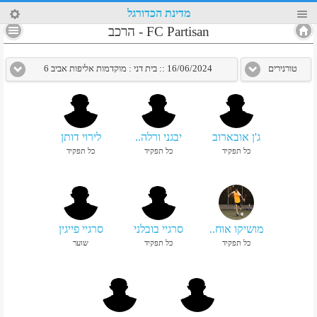
47
מדינת הכדורגל
4
FC Partisan
-
הרכב
טורנירים
16/06/2024 :: בית דני : מוקדמות אליפות אביב 6
ג'ן אובארוב
יבגני ורלה..
לירוי דותן
כל תפקיד
כל תפקיד
כל תפקיד
מושיקו אוח..
סרגיי בובלני
סרגיי פייגין
כל תפקיד
כל תפקיד
שוער