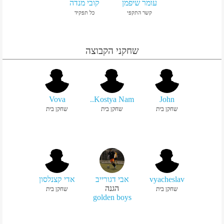
עומר שיפמן
קובי מנדה
קשר התקפי
כל תפקיד
שחקני הקבוצה
Vova
Kostya Nam..
John
שחקן בית
שחקן בית
שחקן בית
vyacheslav
אבי דגורייב
אדי קצנלסון
הגנה
שחקן בית
שחקן בית
golden boys