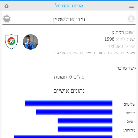
52
מדינת הכדורגל
עידו אורנשטיין
ישוב
:
רמת גן
שנת לידה
:
1996
שחקן בקבוצת
:
:
:
רישום
15/12/2011 15:38:35
עדכון
27/12/2011 00:42:04
קשר מרכזי
סה"כ
0
תמונות
נתונים אישיים
:
שליטה
:
בעיטה
:
ראש
:
מהירות