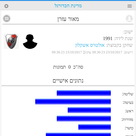
83
מדינת הכדורגל
מאור עזרן
ישוב
:
שנת לידה
:
1991
שחקן בקבוצת
:
אולטרס אשקלון
:
:
רישום
23/10/2017 09:30:23
עדכון
23/10/2017 09:30:23
סה"כ
0
תמונות
נתונים אישיים
:
שליטה
:
בעיטה
:
ראש
:
מהירות
:
כושר