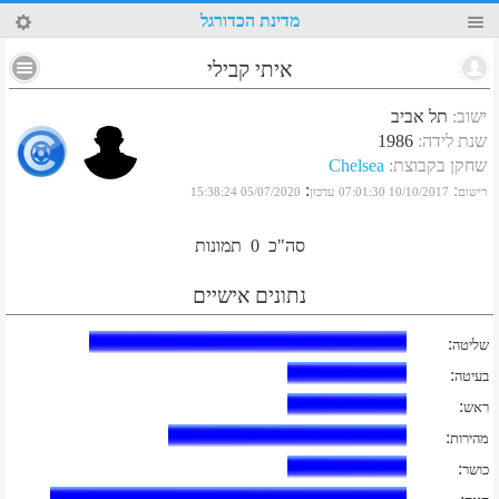
30
מדינת הכדורגל
איתי קבילי
ישוב
:
תל אביב
שנת לידה
:
1986
שחקן בקבוצת
:
Chelsea
:
:
רישום
10/10/2017 07:01:30
עדכון
05/07/2020 15:38:24
סה"כ
0
תמונות
נתונים אישיים
:
שליטה
:
בעיטה
:
ראש
:
מהירות
:
כושר