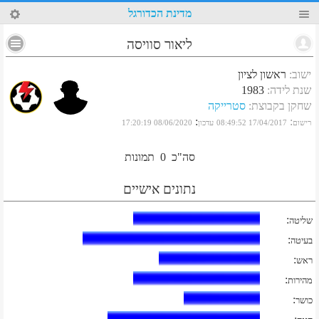
51
מדינת הכדורגל
ליאור סוויסה
ישוב
:
ראשון לציון
שנת לידה
:
1983
שחקן בקבוצת
:
סטרייקה
:
:
רישום
17/04/2017 08:49:52
עדכון
08/06/2020 17:20:19
סה"כ
0
תמונות
נתונים אישיים
:
שליטה
:
בעיטה
:
ראש
:
מהירות
:
כושר