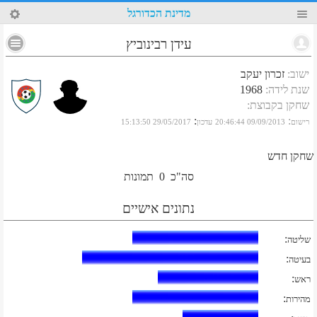
17
מדינת הכדורגל
עידן רבינוביץ
ישוב
:
זכרון יעקב
שנת לידה
:
1968
שחקן בקבוצת
:
:
:
רישום
09/09/2013 20:46:44
עדכון
29/05/2017 15:13:50
שחקן חדש
סה"כ
0
תמונות
נתונים אישיים
:
שליטה
:
בעיטה
:
ראש
:
מהירות