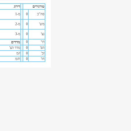
טורנירים
דירוג
סה"כ
0
מ-1
מש'
0
מ-2
נצ'
0
מ-3
תי'
0
מדדים
הפ'
0
מדד הצ'
זכ'
0
ז/מ
חו'
0
ח/מ