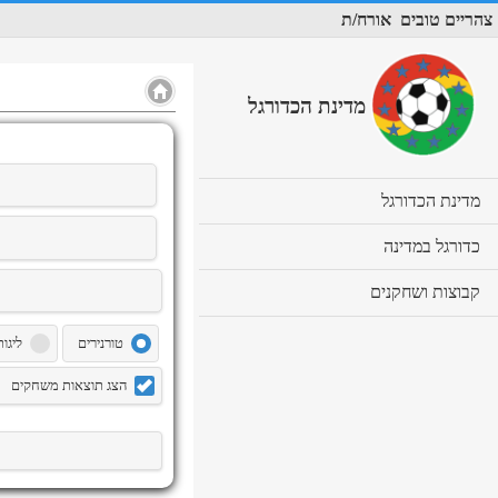
צהריים טובים
אורח/ת
מדינת הכדורגל
cl
מדינת הכדורגל
to
ex
cl
כדורגל במדינה
co
to
ex
cl
קבוצות ושחקנים
co
to
ex
טורנירים
ליגות
co
הצג תוצאות משחקים