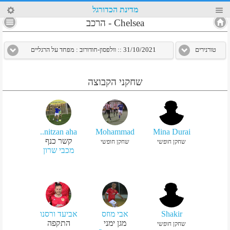
75
מדינת הכדורגל
4
Chelsea
-
הרכב
טורנירים
31/10/2021 :: וולפסון-חודורוב : מפחד על הרגליים
שחקני הקבוצה
nitzan aha..
Mohammad
Mina Durai
קשר כנף
שחקן חופשי
שחקן חופשי
מכבי שרון
Shakir
אבי מוזס
אביעד ורסנו
מגן ימני
התקפה
שחקן חופשי