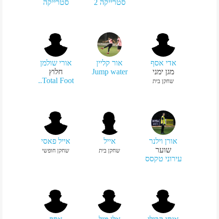
סטרייקה 2
סטרייקה
אדי אסף
אור קליין
אורי שולמן
מגן ימני
Jump water
חלוץ
Total Foot..
שחקן בית
אורן וילנר
אייל
אייל פאסי
שוער
שחקן בית
שחקן חופשי
עירוני טקסס