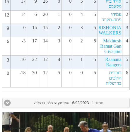
1
אולד בויז
5
5
0
0
26
9
17
15
מלאבס
2
עמיחי
5
4
0
1
20
6
14
12
פתח-תקווה
0
15
15
2
0
3
5
RISHONIA
3
9
WALKERS
-3
17
14
3
0
2
5
Makhtesh
4
6
Ramat Gan
Givataim
-10
22
12
4
0
1
5
Raanana
5
3
Rangers
6
כוכבים
5
0
0
5
12
30
-18
0
הולכים
בהרצליה
מחזור 1 - 16/02/2023 ספורטק הרצליה, הרצליה