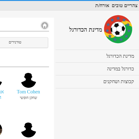
צהריים טובים
אורח/ת
מדינת הכדורגל
טורנירים
cl
מדינת הכדורגל
to
ex
cl
כדורגל במדינה
co
to
ex
cl
קבוצות ושחקנים
co
to
Tom Cohen
אב
ex
ה
שחקן חופשי
co