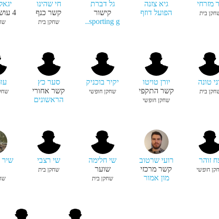
 מזרחי
גיא צזנה
גל דברת
חי שהינו
יגאל
הפועל דוזף
קישור
קשר כנף
4
עוש
חקן בית
sporting g..
שחקן בית
שחק
ני טונה
יורן טויטו
יקיר בוכניק
סער כץ
עומ
קשר התקפי
קשר אחורי
חקן בית
שחקן חופשי
שחקן
הראשונים
שחקן חופשי
ח זוהר
רועי שרטוב
שי חלימה
שי רצבי
שיר 
קשר מרכזי
שוער
קן חופשי
שחקן בית
מון אמור
שחקן בית
שחק