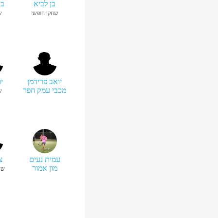
בן לביא
בר
שחקן חופשי
ש
יואב פרידמן
יו
מכבי עמק חפר
ש
עמית נעים
צ
מון אמור
שח