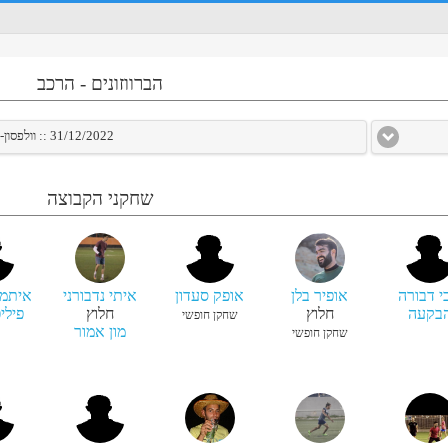
הברווזונים
-
הרכב
31/12/2022 :: וולפסון-חודורוב : אשראי בהמתנה ל
שחקני הקבוצה
י דבורה
אופיר בלן
אופק סעדון
איתי נדבורני
איתמר
בקעה
חלוץ
חלוץ
פיליפ
שחקן חופשי
מון אמור
שחקן חופשי